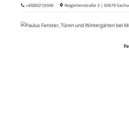
Zum
+49(8021)5596
Wagleitenstraße 3 | 83679 Sach
Inhalt
springen
Fe