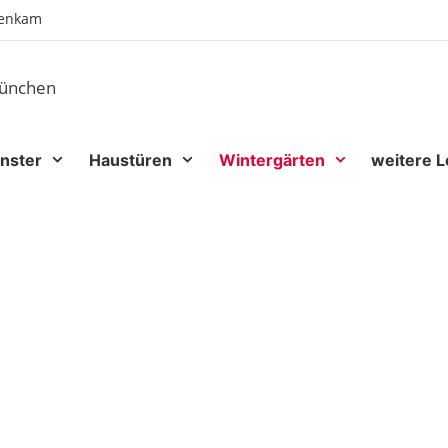
senkam
nster
Haustüren
Wintergärten
weitere L