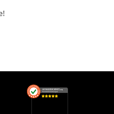
e!
6
AUSGEZEICHNET
.org
Kundenbewertungen
SEHR GUT
4.91
/ 5.00
88 Bewertungen