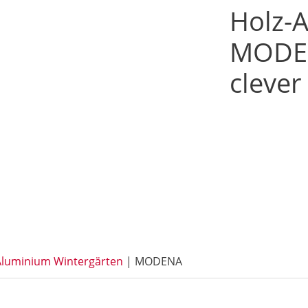
Holz-A
MODEN
clever
Aluminium Wintergärten
|
MODENA