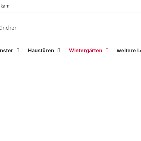
enkam
nster
Haustüren
Wintergärten
weitere L