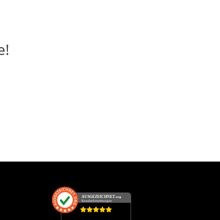
e!
6
AUSGEZEICHNET
.org
Kundenbewertungen
SEHR GUT