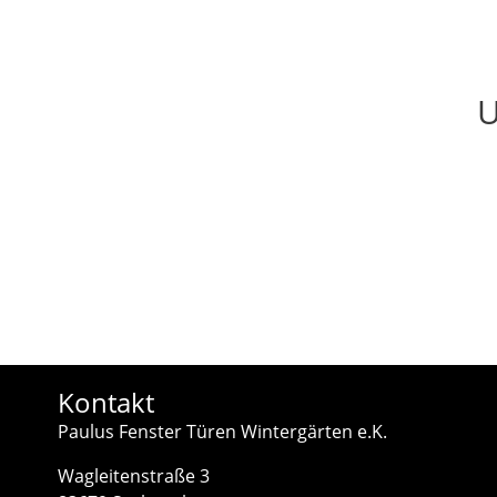
U
Kontakt
Paulus Fenster Türen Wintergärten e.K.
Wagleitenstraße 3