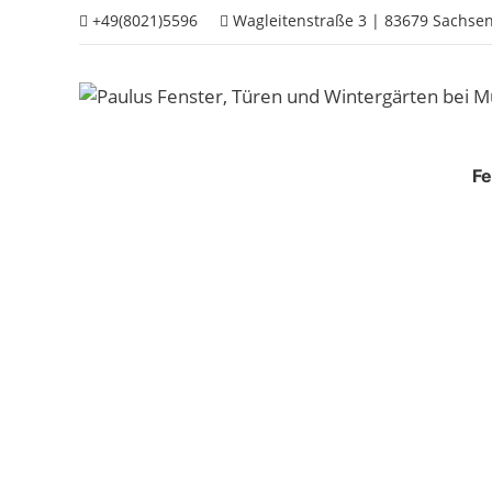
Zum
+49(8021)5596
Wagleitenstraße 3 | 83679 Sachs
Inhalt
springen
Fe