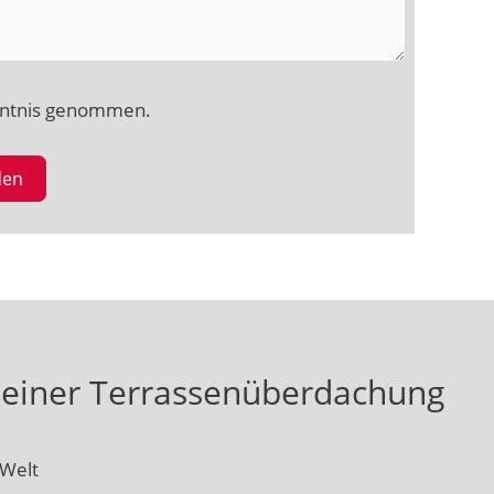
nntnis genommen.
den
t einer Terrassenüberdachung
-Welt